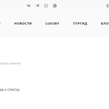
Я
НОВОСТИ
LUXURY
ТУРГИД
БЛО
ntara reserve
ад к списку