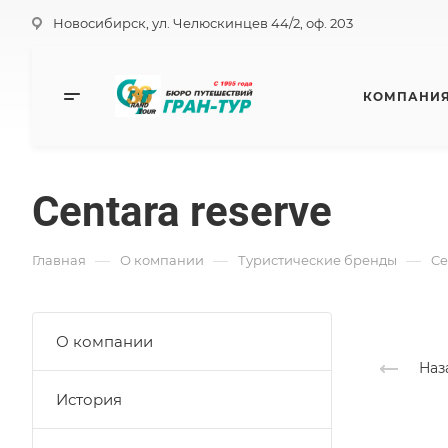
Новосибирск, ул. Челюскинцев 44/2, оф. 203
КОМПАНИ
Centara reserve
—
—
—
Главная
О компании
Туристические бренды
Ce
О компании
Наз
История