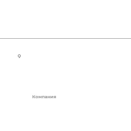
ru
Новосибирск, ул. Челюскинцев 44/2, оф. 203
Компания
Информация
О компании
Вопрос-ответ
История
Обзоры
Реквизиты
Возможности