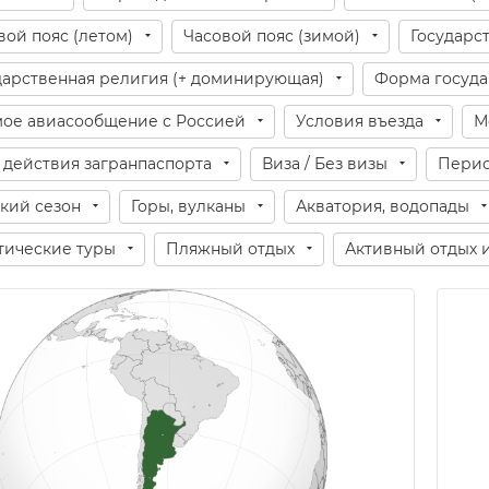
вой пояс (летом)
Часовой пояс (зимой)
Государс
дарственная религия (+ доминирующая)
Форма госуда
ое авиасообщение с Россией
Условия въезда
М
 действия загранпаспорта
Виза / Без визы
Перио
кий сезон
Горы, вулканы
Акватория, водопады
тические туры
Пляжный отдых
Активный отдых 