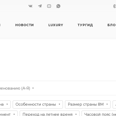
Я
НОВОСТИ
LUXURY
ТУРГИД
БЛО
менованию (А-Я)
на
Особенности страны
Размер страны 8М
инент
Переход на летнее время
Часовой пояс (н