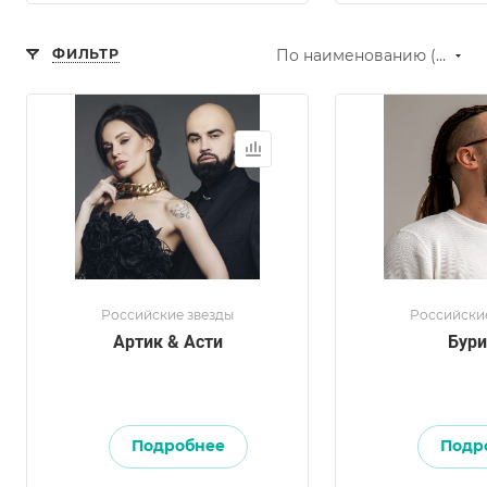
ФИЛЬТР
По наименованию (А-Я)
Российские звезды
Российски
Артик & Асти
Бури
Подробнее
Подр