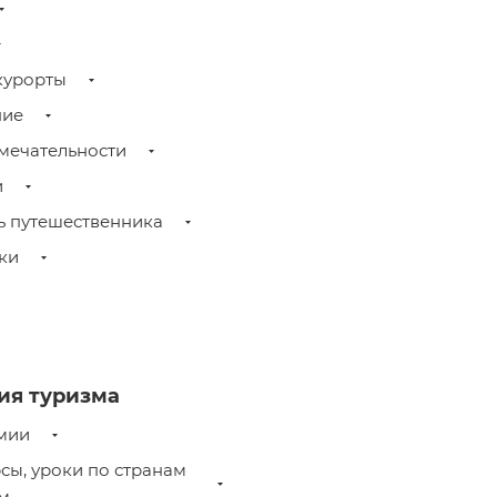
курорты
ние
мечательности
и
ь путешественника
ки
ия туризма
мии
рсы, уроки по странам
ам