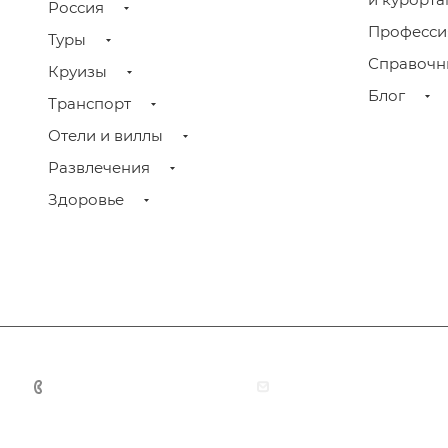
Россия
Профессия
Туры
Справочни
Круизы
Блог
Транспорт
Отели и виллы
Развлечения
Здоровье
+7 (383) 375-11-75
agent@grandtour-nsk.