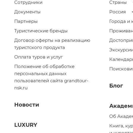
Сотрудники
Страны
Документы
Россия
Партнеры
Города и 
Туристические бренды
Прожива
Договор оферты на реализацию
Достопри
туристского продукта
Экскурси
Оплата туров и услуг
Календар
Положение об обработке
Поискови
персональных данных
пользователей сайта grandtour-
Блог
nsk.ru
Новости
Академ
Об Акаде
LUXURY
Книга, ку
и курорт