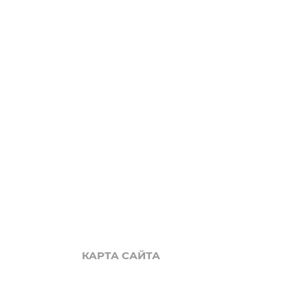
LUXURY
Акции
Обзоры
Блог
Поиск онлайн
Новости
Галерея
КАРТА САЙТА