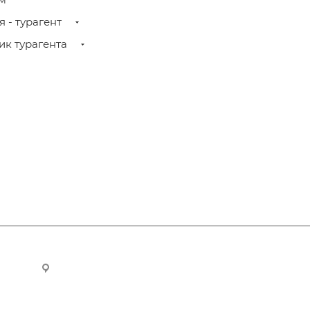
 - турагент
к турагента
ru
Новосибирск, ул. Челюскинцев 44/2, оф. 203