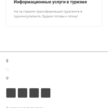
Информационные услуги в туризме
Не за горами трансформация турагента в
турконсультанта. Будьте готовы к этому!
+7 (383) 375-11-75
agent@grandtour-nsk.ru
Новосибирск, ул. Челюскинцев 44/2, оф. 203