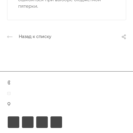
пятерки.
Назад к списку
+7 (383) 375-11-75
agent@grandtour-nsk.ru
Новосибирск, ул. Челюскинцев 44/2, оф. 203