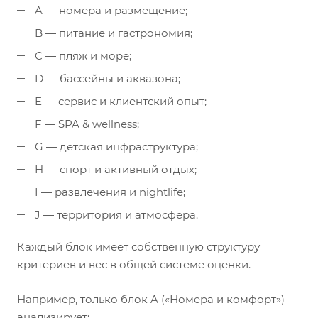
A — номера и размещение;
B — питание и гастрономия;
C — пляж и море;
D — бассейны и аквазона;
E — сервис и клиентский опыт;
F — SPA & wellness;
G — детская инфраструктура;
H — спорт и активный отдых;
I — развлечения и nightlife;
J — территория и атмосфера.
Каждый блок имеет собственную структуру
критериев и вес в общей системе оценки.
Например, только блок A («Номера и комфорт»)
анализирует: