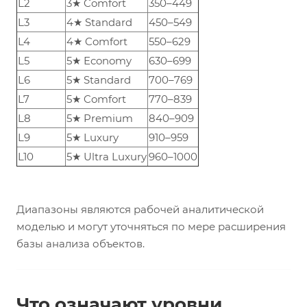
L2
3★ Comfort
350–449
L3
4★ Standard
450–549
L4
4★ Comfort
550–629
L5
5★ Economy
630–699
L6
5★ Standard
700–769
L7
5★ Comfort
770–839
L8
5★ Premium
840–909
L9
5★ Luxury
910–959
L10
5★ Ultra Luxury
960–1000
Диапазоны являются рабочей аналитической
моделью и могут уточняться по мере расширения
базы анализа объектов.
Что означают уровни