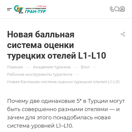
Новая балльная
система оценки
турецких отелей L1-L10
—
—
—
Главная
Академия туризма
Блог
—
Рабочие инструменты турагента
Новая балльная система оценки турецких отелей L1-L10
Почему две одинаковые 5* в Турции могут
быть совершенно разными отелями — и
зачем для этого понадобилась новая
система уровней L1–L10.