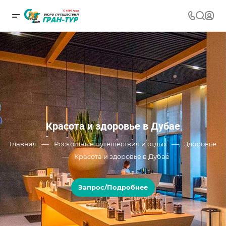
Красота и здоровье в Дубае
—
—
Главная
Роскошные путешествия и отдых
Здоровье
—
Красота и здоровье в Дубае
Запрос/Подробнее