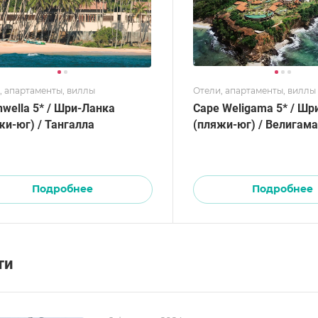
, апартаменты, виллы
Отели, апартаменты, виллы
wella 5* / Шри-Ланка
Cape Weligama 5* / Шр
жи-юг) / Тангалла
(пляжи-юг) / Велигама
Подробнее
Подробнее
ти