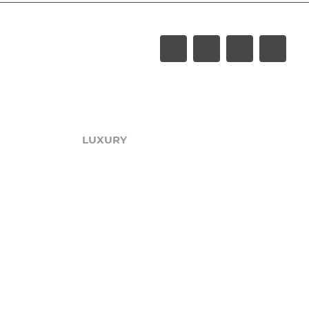
LUXURY
Акции
Обзоры
Блог
Поиск онлайн
Новости