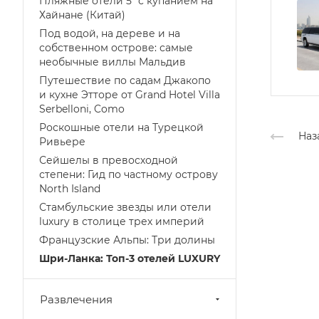
Пляжные отели 5* с купанием на
Хайнане (Китай)
Под водой, на дереве и на
собственном острове: самые
необычные виллы Мальдив
Путешествие по садам Джакопо
и кухне Этторе от Grand Hotel Villa
Serbelloni, Como
Роскошные отели на Турецкой
Наз
Ривьере
Сейшелы в превосходной
степени: Гид по частному острову
North Island
Стамбульские звезды или отели
luxury в столице трех империй
Французские Альпы: Три долины
Шри-Ланка: Топ-3 отелей LUXURY
Развлечения