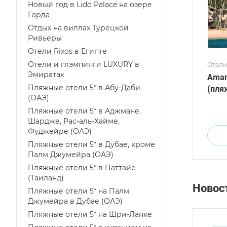
Новый год в Lido Palace на озере
Гарда
Отдых на виллах Турецкой
Ривьеры
Отели Rixos в Египте
Отели и глэмпинги LUXURY в
Отели
Эмиратах
Aman
Пляжные отели 5* в Абу-Даби
(пля
(ОАЭ)
Пляжные отели 5* в Аджмане,
Шардже, Рас-аль-Хайме,
Фуджейре (ОАЭ)
Пляжные отели 5* в Дубае, кроме
Палм Джумейра (ОАЭ)
Пляжные отели 5* в Паттайе
(Таиланд)
Новос
Пляжные отели 5* на Палм
Джумейра в Дубае (ОАЭ)
Пляжные отели 5* на Шри-Ланке