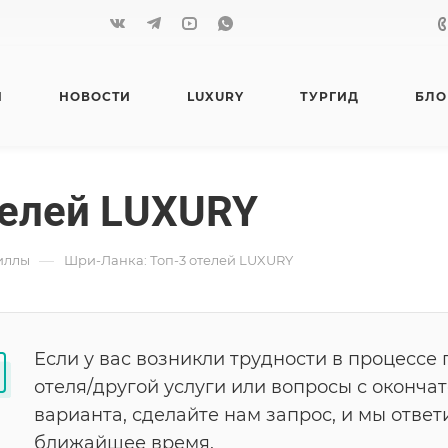
Я
НОВОСТИ
LUXURY
ТУРГИД
БЛО
телей LUXURY
—
иллы
Шри-Ланка: Топ-3 отелей LUXURY
Если у вас возникли трудности в процессе 
отеля/другой услуги или вопросы с оконч
варианта, сделайте нам запрос, и мы ответ
ближайшее время.