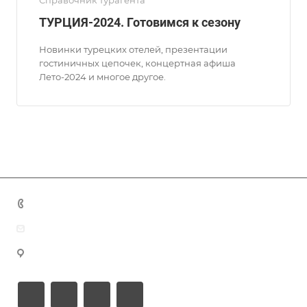
Справочник турагента
ТУРЦИЯ-2024. Готовимся к сезону
Новинки турецких отелей, презентации
гостиничных цепочек, концертная афиша
Лето-2024 и многое другое.
+7 (383) 375-11-75
agent@grandtour-nsk.ru
Новосибирск, ул. Челюскинцев 44/2, оф. 203