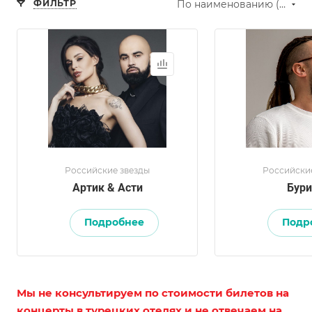
ФИЛЬТР
По наименованию (А-Я)
Российские звезды
Российски
Артик & Асти
Бури
Подробнее
Подр
Мы не консультируем по стоимости билетов на
концерты в турецких отелях и не отвечаем на