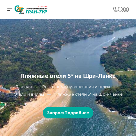
Пляжные отели 5* на Шри-Ланке
—
—
Главная
Роскошные путешествия и отдых
—
Отели и виллы
Пляжные отели 5* на Шри-Ланке
Запрос/Подробнее