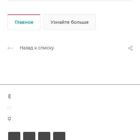
Главное
Узнайте больше
Назад к списку
+7 (383) 375-11-75
agent@grandtour-nsk.ru
Новосибирск, ул. Челюскинцев 44/2, оф. 203