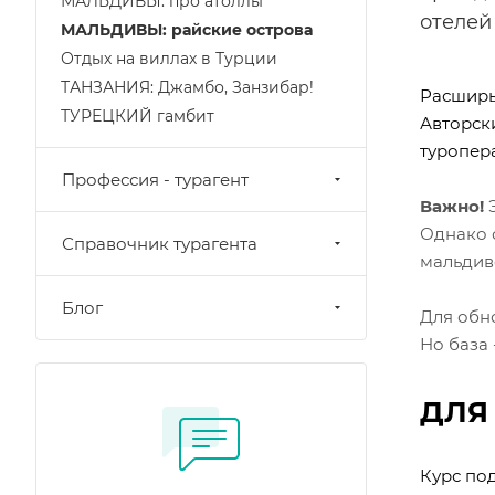
МАЛЬДИВЫ: про атоллы
отелей
МАЛЬДИВЫ: райские острова
Отдых на виллах в Турции
ТАНЗАНИЯ: Джамбо, Занзибар!
Расширь
ТУРЕЦКИЙ гамбит
Авторск
туропер
Профессия - турагент
Важно!
Однако 
Справочник турагента
мальдивс
Блог
Для обн
Но база 
ДЛЯ
Курс по