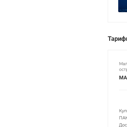
Тари
Мал
ост
МА
Куп
ПА
Дос