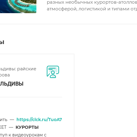
разных необычных курортов-атоллов
атмосферой, логистикой и типами от
фы
ьдивы: райские
рова
ЛЬДИВЫ
ить
—
https://clck.ru/TuoA7
КЕТ
—
КУРОРТЫ
туп к видеоурокам с