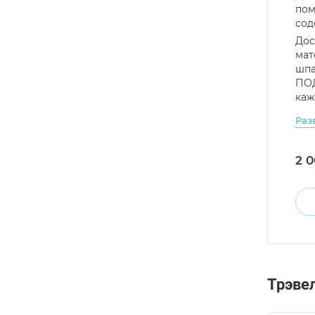
по
сод
Дос
мат
шпа
ПО
каж
Раз
2 0
Трэве