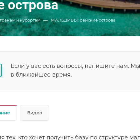
 острова
—
странам и курортам
МАЛЬДИВЫ: райские острова
Если у вас есть вопросы, напишите нам. М
в ближайшее время.
ание
Видео
ля тех, кто хочет получить базу по структуре м