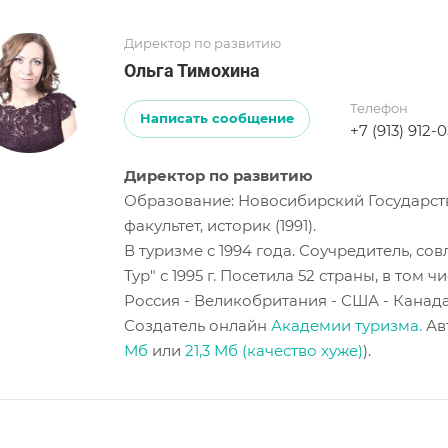
Директор по развитию
Ольга Тимохина
Телефон
Написать сообщение
+7 (913) 912-
Директор по развитию
Образование: Новосибирский Государст
факультет, историк (1991).
В туризме с 1994 года. Соучредитель, со
Тур" с 1995 г. Посетила 52 страны, в том
Россия - Великобритания - США - Канада 
Создатель онлайн
Академии туризма.
Ав
Мб
или
21,3 Мб (качество хуже)
).