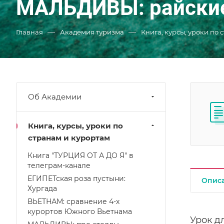
МАЛЬДИВЫ: райские
—
—
Главная
Академия туризма
Книга, курсы, уроки по 
Об Академии
Книга, курсы, уроки по
странам и курортам
Книга "ТУРЦИЯ ОТ А ДО Я" в
телеграм-канале
ЕГИПЕТская роза пустыни:
Опис
Хургада
ВЬЕТНАМ: сравнение 4-х
курортов Южного Вьетнама
Урок д