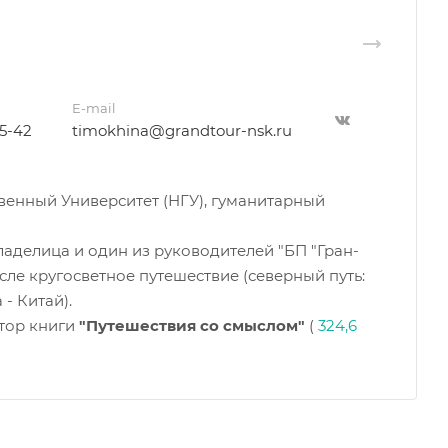
E-mail
05-42
timokhina@grandtour-nsk.ru
венный Университет (НГУ), гуманитарный
владелица и один из руководителей "БП "Гран-
 числе кругосветное путешествие (северный путь:
- Китай).
тор книги
"Путешествия со смыслом"
(
324,6