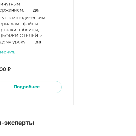
минутным
ержанием.
—
да
туп к методическим
ериалам - файлы-
ргалки, таблицы,
ДБОРКИ ОТЕЛЕЙ к
дому уроку.
—
да
вернуть
00 ₽
Подробнее
л-эксперты