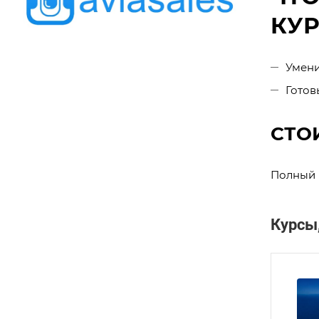
КУ
Умени
Готов
СТО
Полный к
Курсы,