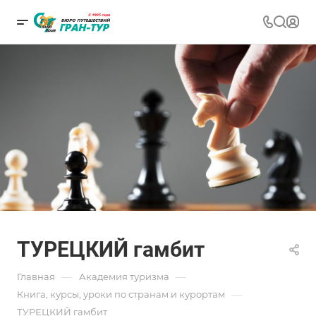
ТУРЕЦКИЙ гамбит
—
—
Главная
Академия туризма
—
Книга, курсы, уроки по странам и курортам
ТУРЕЦКИЙ гамбит