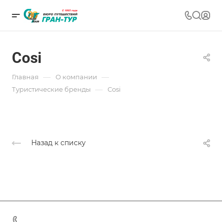
Cosi
—
—
Главная
О компании
—
Туристические бренды
Cosi
Назад к списку
+7 (383) 375-11-75