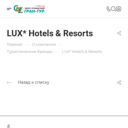
LUX* Hotels & Resorts
—
—
Главная
О компании
—
Туристические бренды
LUX* Hotels & Resorts
Назад к списку
+7 (383) 375-11-75