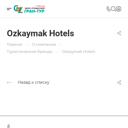
Ozkaymak Hotels
—
—
Главная
О компании
—
Туристические бренды
Ozkaymak Hotels
Назад к списку
+7 (383) 375-11-75