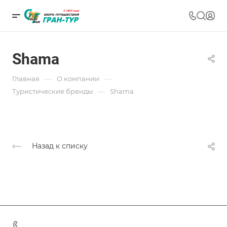
Shama
—
—
Главная
О компании
—
Туристические бренды
Shama
Назад к списку
+7 (383) 375-11-75