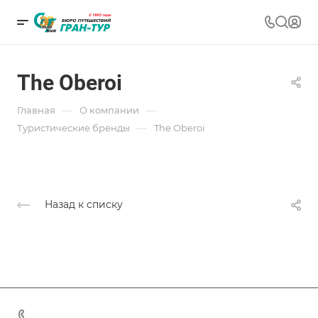
The Oberoi
—
—
Главная
О компании
—
Туристические бренды
The Oberoi
Назад к списку
+7 (383) 375-11-75