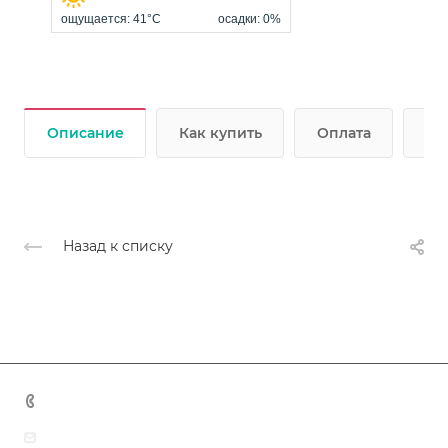
Описание
Как купить
Оплата
До
Назад к списку
+7 (383) 375-11-75
agent@grandtour-nsk.ru