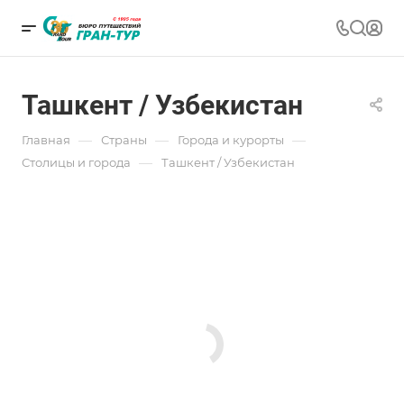
Ташкент / Узбекистан
—
—
—
Главная
Страны
Города и курорты
—
Столицы и города
Ташкент / Узбекистан