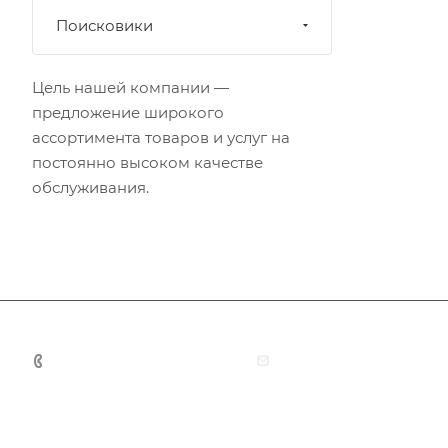
Поисковики
Цель нашей компании —
предложение широкого
ассортимента товаров и услуг на
постоянно высоком качестве
обслуживания.
+7 (383) 375-11-75
agent@grandtour-nsk.