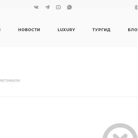
Я
НОВОСТИ
LUXURY
ТУРГИД
БЛО
естивали