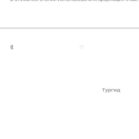
+7 (383) 375-11-75
agent@grandtour-nsk.
Академия туризма
Тургид
Об Академии
Туры
Книга, курсы, уроки по
Круизы
странам и курортам
Услуги
Профессия - турагент
Страны