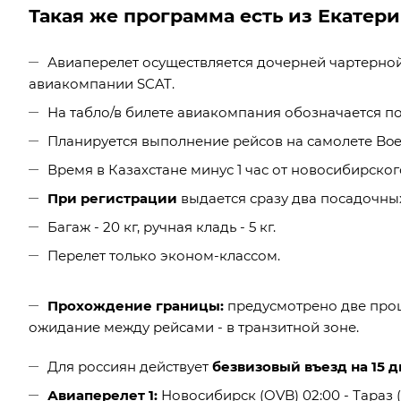
Такая же программа есть из Екатер
Авиаперелет осуществляется дочерней чартерной
авиакомпании SCAT.
На табло/в билете авиакомпания обозначается по
Планируется выполнение рейсов на самолете Boei
Время в Казахстане минус 1 час от новосибирског
При регистрации
выдается сразу два посадочных
Багаж - 20 кг, ручная кладь - 5 кг.
Перелет только эконом-классом.
Прохождение границы:
предусмотрено две проц
ожидание между рейсами - в транзитной зоне.
Для россиян действует
безвизовый въезд на 15 д
Авиаперелет 1:
Новосибирск (OVB) 02:00 - Тараз (