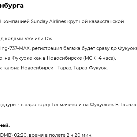
инбурга
 компанией Sunday Airlines крупной казахстанской
д кодами VSV или DV.
ng-737-MAX, регистрация багажа будет сразу до Фукуока
о, на Фукуоке как в Новосибирске (МСК+4 часа).
 талона Новосибирск - Тараз, Тараз-Фукуок.
едуры - в аэропорту Толмачево и на Фукуокее. В Тараза
ней.
DMB) 02:20, время в полете 2 ч 20 мин.