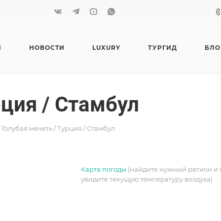
Я
НОВОСТИ
LUXURY
ТУРГИД
БЛО
рция / Стамбул
Голубая мечеть / Турция / Стамбул
Карта погоды
(найдите нужный регион и 
увидите текущую температуру воздуха)