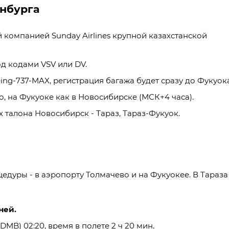
инбурга
 компанией Sunday Airlines крупной казахстанской
д кодами VSV или DV.
ng-737-MAX, регистрация багажа будет сразу до Фукуока
о, на Фукуоке как в Новосибирске (МСК+4 часа).
 талона Новосибирск - Тараз, Тараз-Фукуок.
едуры - в аэропорту Толмачево и на Фукуокее. В Тараза
ней.
DMB) 02:20, время в полете 2 ч 20 мин.