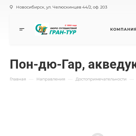
Новосибирск, ул. Челюскинцев 44/2, оф. 203
КОМПАНИ
Пон-дю-Гар, акведу
—
—
—
Главная
Направления
Достопримечательности