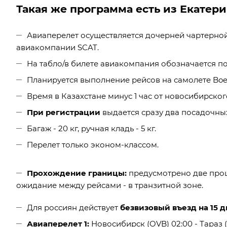
Такая же программа есть из Екатер
Авиаперелет осуществляется дочерней чартерной
авиакомпании SCAT.
На табло/в билете авиакомпания обозначается по
Планируется выполнение рейсов на самолете Boei
Время в Казахстане минус 1 час от новосибирског
При регистрации
выдается сразу два посадочных
Багаж - 20 кг, ручная кладь - 5 кг.
Перелет только эконом-классом.
Прохождение границы:
предусмотрено две проц
ожидание между рейсами - в транзитной зоне.
Для россиян действует
безвизовый въезд на 15 д
Авиаперелет 1:
Новосибирск (OVB) 02:00 - Тараз (