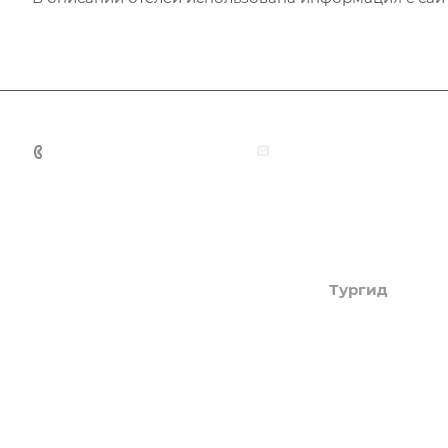
+7 (383) 375-11-75
agent@grandtour-nsk.
Академия туризма
Тургид
Об Академии
Туры
Книга, курсы, уроки по
Круизы
странам и курортам
Услуги
Профессия - турагент
Страны