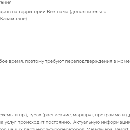
тания
аров на территории Вьетнама (дополнительно
Казахстане)
бое время, поэтому требуют переподтверждения в моме
хемы и пр.), турах (расписание, маршрут, программа и др
а услуг происходит постоянно. Актуальную информаци
в наших партнеров-туроператоров: Maladiviana, Resort H