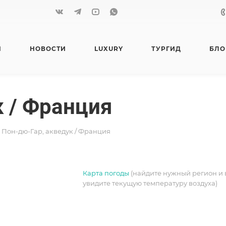
Я
НОВОСТИ
LUXURY
ТУРГИД
БЛО
к / Франция
Пон-дю-Гар, акведук / Франция
Карта погоды
(найдите нужный регион и 
увидите текущую температуру воздуха)