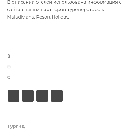
В описании отелей использована информация с
сайтов наших партнеров-туроператоров:
Maladiviana, Resort Holiday.
+7 (383) 375-11-75
agent@grandtour-nsk.ru
Новосибирск, ул. Челюскинцев 44/2, оф. 203
Академия туризма
Тургид
Об Академии