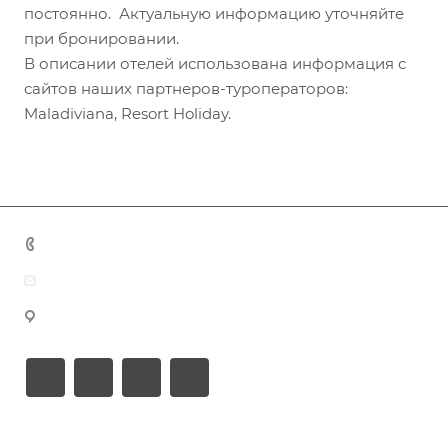
постоянно. Актуальную информацию уточняйте
при бронировании.
В описании отелей использована информация с
сайтов наших партнеров-туроператоров:
Maladiviana, Resort Holiday.
+7 (383) 375-11-75
agent@grandtour-nsk.ru
Новосибирск, ул. Челюскинцев 44/2, оф. 203
Академия туризма