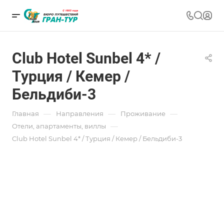
Club Hotel Sunbel 4* /
Турция / Кемер /
Бельдиби-3
—
—
—
Главная
Направления
Проживание
—
Отели, апартаменты, виллы
Club Hotel Sunbel 4* / Турция / Кемер / Бельдиби-3