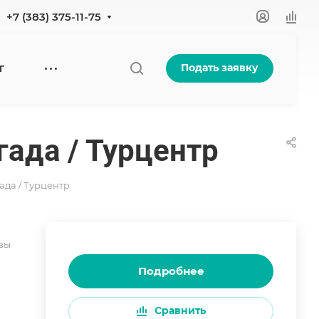
+7 (383) 375-11-75
Подать заявку
Г
ргада / Турцентр
гада / Турцентр
вы
Подробнее
Сравнить