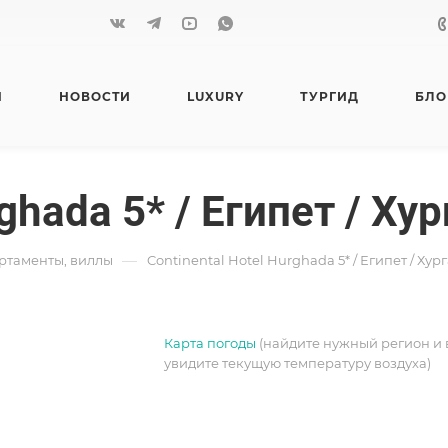
Я
НОВОСТИ
LUXURY
ТУРГИД
БЛО
rghada 5* / Египет / Ху
—
артаменты, виллы
Continental Hotel Hurghada 5* / Египет / Хур
Карта погоды
(найдите нужный регион и 
увидите текущую температуру воздуха)