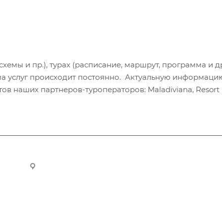
хемы и пр.), турах (расписание, маршрут, программа и др
а услуг происходит постоянно. Актуальную информаци
в наших партнеров-туроператоров: Maladiviana, Resort H
ru
Новосибирск, ул. Челюскинцев 44/2, оф. 203