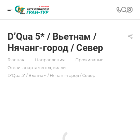
D’Qua 5* / Вьетнам /
Нячанг-город / Север
—
—
—
Главная
Направления
Проживание
—
Отели, апартаменты, виллы
D’Qua 5* / Вьетнам / Нячанг-город / Север