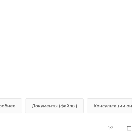
робнее
Документы (файлы)
Консультации онл
1/2
—