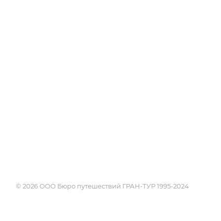
Книга, курсы, уроки по
Круизы
странам и курортам
Услуги
Профессия - турагент
Страны
Справочник турагента
Россия
Блог
Города и курорты
Проживание
Достопримечате
Экскурсии
Календарь путе
Поисковики
© 2026 ООО Бюро путешествий ГРАН-ТУР 1995-2024