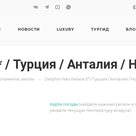
Я
НОВОСТИ
LUXURY
ТУРГИД
БЛО
* / Турция / Анталия /
—
артаменты, виллы
Delphin Neo Palace 5* / Турция / Анталия / 
Карта погоды
(найдите нужный регион и 
увидите текущую температуру воздуха)