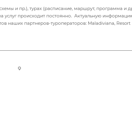
хемы и пр.), турах (расписание, маршрут, программа и др
а услуг происходит постоянно. Актуальную информаци
в наших партнеров-туроператоров: Maladiviana, Resort H
ru
Новосибирск, ул. Челюскинцев 44/2, оф. 203
Компания
Информация
О компании
Вопрос-ответ