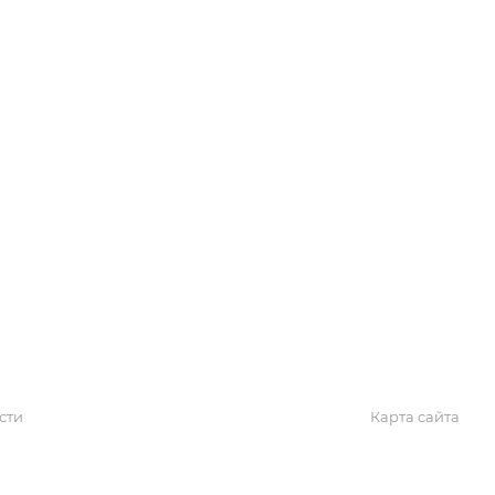
Обзоры
Блог
Поиск онлайн
Новости
Галерея
КАРТА САЙТА
сти
Карта сайта