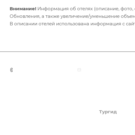
Внимание!
Информация об отелях (описание, фото, с
Обновления, а также увеличение/уменьшение объем
В описании отелей использована информация с сайто
+7 (383) 375-11-75
agent@grandtour-nsk.
Академия туризма
Тургид
Об Академии
Туры