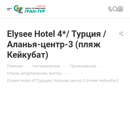
Elysee Hotel 4*/ Турция /
Аланья-центр-3 (пляж
Кейкубат)
—
—
—
Главная
Направления
Проживание
—
Отели, апартаменты, виллы
Elysee Hotel 4*/ Турция / Аланья-центр-3 (пляж Кейкубат)