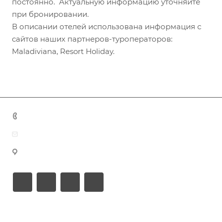
постоянно. Актуальную информацию уточняйте
при бронировании.
В описании отелей использована информация с
сайтов наших партнеров-туроператоров:
Maladiviana, Resort Holiday.
+7 (383) 375-11-75
agent@grandtour-nsk.ru
Новосибирск, ул. Челюскинцев 44/2, оф. 203
Академия туризма