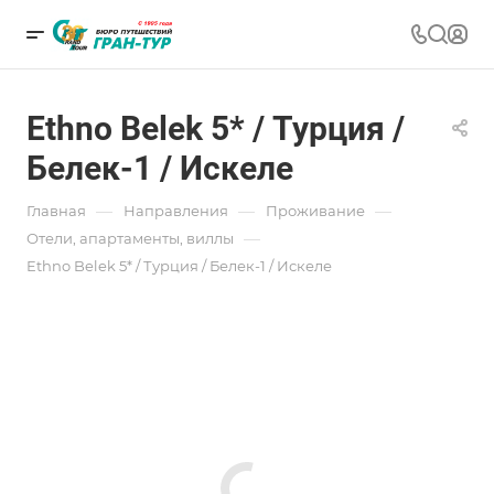
Ethno Belek 5* / Турция /
Белек-1 / Искеле
—
—
—
Главная
Направления
Проживание
—
Отели, апартаменты, виллы
Ethno Belek 5* / Турция / Белек-1 / Искеле