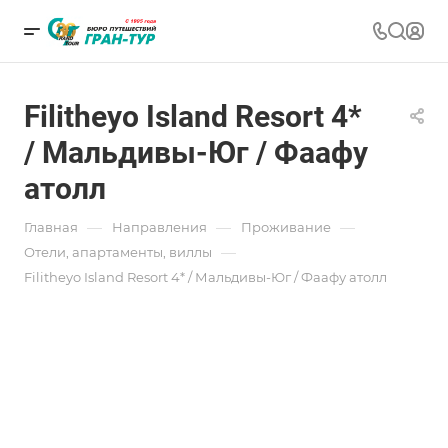
Filitheyo Island Resort 4*
/ Мальдивы-Юг / Фаафу
атолл
—
—
—
Главная
Направления
Проживание
—
Отели, апартаменты, виллы
Filitheyo Island Resort 4* / Мальдивы-Юг / Фаафу атолл