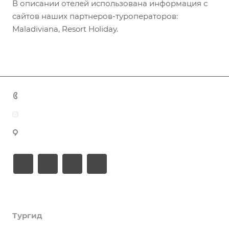
В описании отелей использована информация с
сайтов наших партнеров-туроператоров:
Maladiviana, Resort Holiday.
+7 (383) 375-11-75
agent@grandtour-nsk.ru
Новосибирск, ул. Челюскинцев 44/2, оф. 203
Академия туризма
Тургид
Об Академии