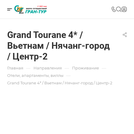
Grand Tourane 4* /
Вьетнам / Нячанг-город
/ Центр-2
—
—
—
Главная
Направления
Проживание
—
Отели, апартаменты, виллы
Grand Tourane 4* / Вьетнам / Нячанг-город / Центр-2