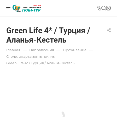
Green Life 4* / Турция /
Аланья-Кестель
—
—
—
Главная
Направления
Проживание
—
Отели, апартаменты, виллы
Green Life 4* / Турция / Аланья-Кестель