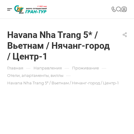
Havana Nha Trang 5* /
Вьетнам / Нячанг-город
/ Центр-1
—
—
—
Главная
Направления
Проживание
—
Отели, апартаменты, виллы
Havana Nha Trang 5* / Вьетнам / Нячанг-город / Центр-1