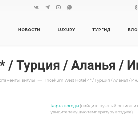
Я
НОВОСТИ
LUXURY
ТУРГИД
БЛО
4* / Турция / Аланья /
—
артаменты, виллы
Incekum West Hotel 4* / Турция / Аланья / И
Карта погоды
(найдите нужный регион и 
увидите текущую температуру воздуха)