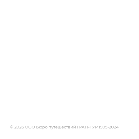
Об Академии
Туры
Книга, курсы, уроки по
Круизы
странам и курортам
Услуги
Профессия - турагент
Страны
Справочник турагента
Россия
Блог
Города и курорты
Проживание
Достопримечате
Экскурсии
Календарь путе
Поисковики
© 2026 ООО Бюро путешествий ГРАН-ТУР 1995-2024