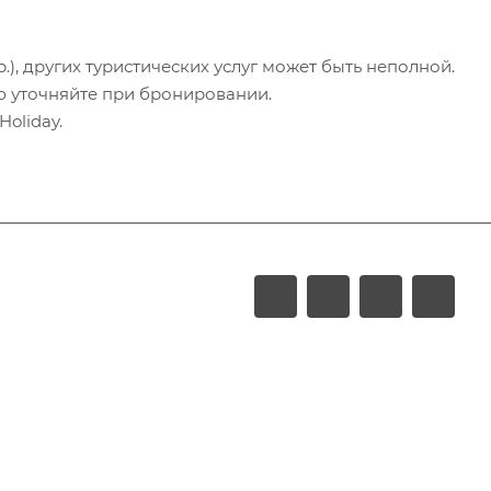
.), других туристических услуг может быть неполной.
ю уточняйте при бронировании.
oliday.
LUXURY
Акции