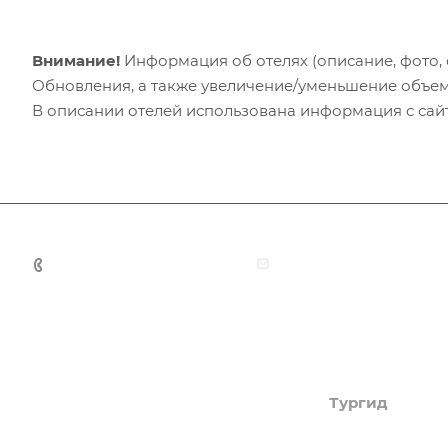
Внимание!
Информация об отелях (описание, фото, с
Обновления, а также увеличение/уменьшение объем
В описании отелей использована информация с сайто
+7 (383) 375-11-75
agent@grandtour-nsk.
Академия туризма
Тургид