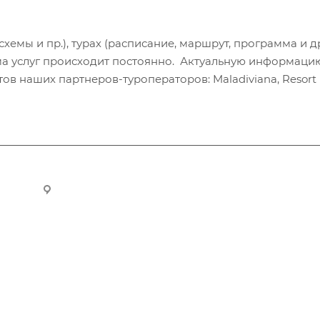
хемы и пр.), турах (расписание, маршрут, программа и др
а услуг происходит постоянно. Актуальную информаци
в наших партнеров-туроператоров: Maladiviana, Resort H
ru
Новосибирск, ул. Челюскинцев 44/2, оф. 203
Компания
Информация