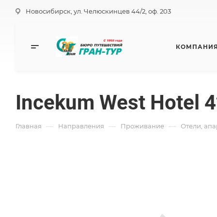
Новосибирск, ул. Челюскинцев 44/2, оф. 203
КОМПАНИ
Incekum West Hotel 
—
—
—
Главная
Направления
Проживание
Отели, ап