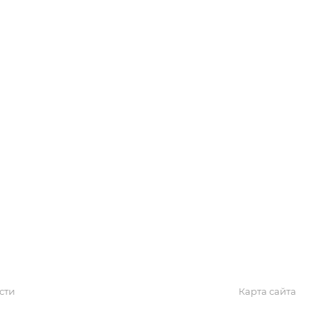
Обзоры
Блог
Поиск онлайн
Новости
Галерея
КАРТА САЙТА
сти
Карта сайта