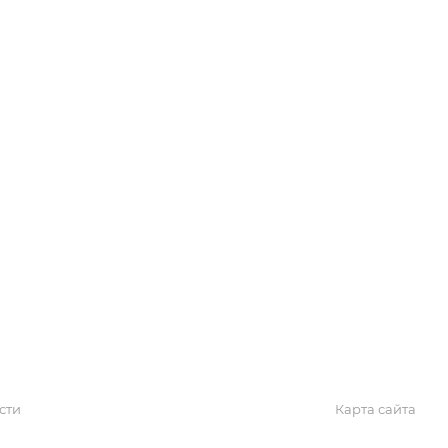
Обзоры
Блог
Поиск онлайн
Новости
Галерея
КАРТА САЙТА
сти
Карта сайта