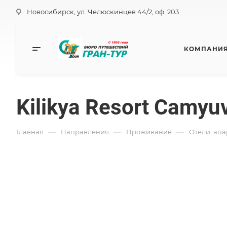
Новосибирск, ул. Челюскинцев 44/2, оф. 203
КОМПАНИ
Kilikya Resort Camyu
—
—
—
Главная
Направления
Проживание
Отели, ап