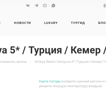
Я
НОВОСТИ
LUXURY
ТУРГИД
БЛО
va 5* / Турция / Кемер
—
артаменты, виллы
Kilikya Resort Camyuva 5* / Турция / Кемер /
Карта погоды
(найдите нужный регион и 
увидите текущую температуру воздуха)