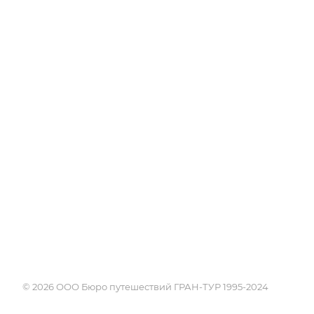
Об Академии
Туры
Книга, курсы, уроки по
Круизы
странам и курортам
Услуги
Профессия - турагент
Страны
Справочник турагента
Россия
Блог
Города и курорты
Проживание
Достопримечате
Экскурсии
Календарь путе
Поисковики
© 2026 ООО Бюро путешествий ГРАН-ТУР 1995-2024