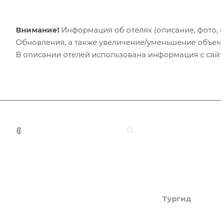
Внимание!
Информация об отелях (описание, фото, с
Обновления, а также увеличение/уменьшение объем
В описании отелей использована информация с сайто
+7 (383) 375-11-75
agent@grandtour-nsk.
Академия туризма
Тургид