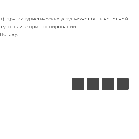
.), других туристических услуг может быть неполной.
ю уточняйте при бронировании.
oliday.
LUXURY
Акции