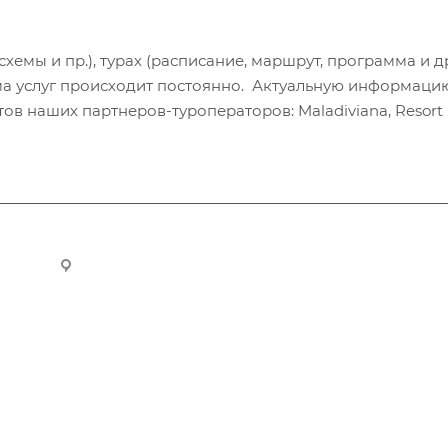
хемы и пр.), турах (расписание, маршрут, программа и др
а услуг происходит постоянно. Актуальную информаци
в наших партнеров-туроператоров: Maladiviana, Resort H
ru
Новосибирск, ул. Челюскинцев 44/2, оф. 203
Компания
Информация