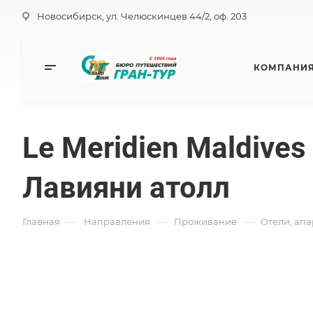
Новосибирск, ул. Челюскинцев 44/2, оф. 203
КОМПАНИ
Le Meridien Maldives
Лавияни атолл
—
—
—
Главная
Направления
Проживание
Отели, ап