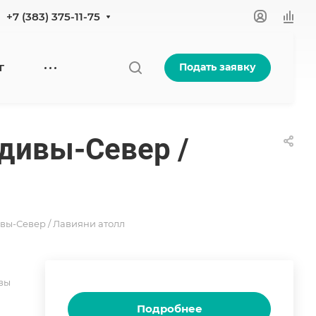
+7 (383) 375-11-75
Подать заявку
Г
льдивы-Север /
дивы-Север / Лавияни атолл
вы
Подробнее