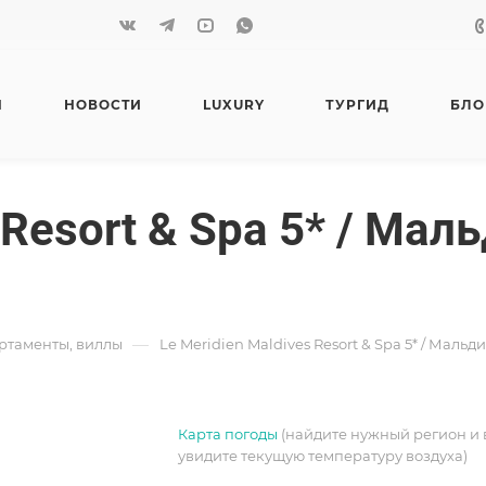
Я
НОВОСТИ
LUXURY
ТУРГИД
БЛО
 Resort & Spa 5* / Ма
—
артаменты, виллы
Le Meridien Maldives Resort & Spa 5* / Маль
Карта погоды
(найдите нужный регион и 
увидите текущую температуру воздуха)