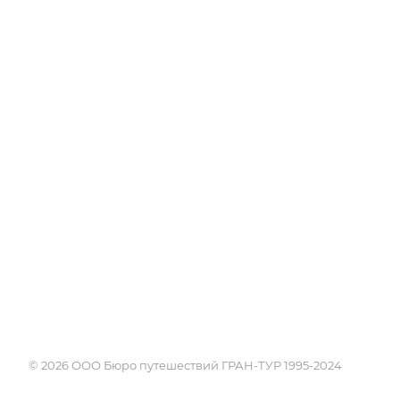
Об Академии
Туры
Книга, курсы, уроки по
Круизы
странам и курортам
Услуги
Профессия - турагент
Страны
Справочник турагента
Россия
Блог
Города и курорты
Проживание
Достопримечате
Экскурсии
Календарь путе
Поисковики
© 2026 ООО Бюро путешествий ГРАН-ТУР 1995-2024