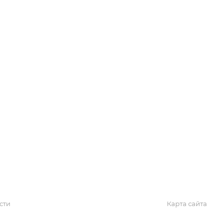
Обзоры
Блог
Поиск онлайн
Новости
Галерея
КАРТА САЙТА
сти
Карта сайта