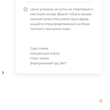
Цена указана за сутки за стартовый 2-
местный номер (Beach Villa) в самый
низкий сезон без учета трансфера,
акций и спецпредложений на базе
полного пансиона плюс.
Сайт отеля
Концепция отеля
План отеля
Виртуальный тур 360°
нсультации онлайн 24/7
Как купить
Сам себе 