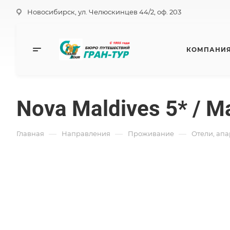
Новосибирск, ул. Челюскинцев 44/2, оф. 203
КОМПАНИ
Nova Maldives 5* /
—
—
—
Главная
Направления
Проживание
Отели, ап