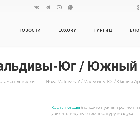
Я
НОВОСТИ
LUXURY
ТУРГИД
БЛО
 Мальдивы-Юг / Южный
—
артаменты, виллы
Nova Maldives 5* / Мальдивы-Юг / Южный Ар
Карта погоды
(найдите нужный регион и 
увидите текущую температуру воздуха)