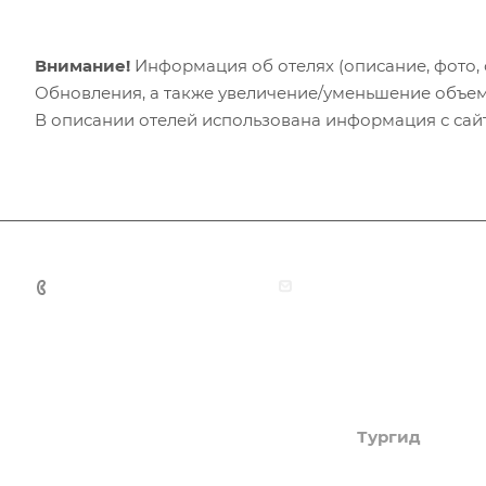
Внимание!
Информация об отелях (описание, фото, с
Обновления, а также увеличение/уменьшение объем
В описании отелей использована информация с сайто
+7 (383) 375-11-75
agent@grandtour-nsk.
Академия туризма
Тургид