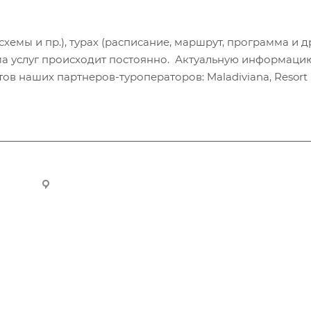
хемы и пр.), турах (расписание, маршрут, программа и др
а услуг происходит постоянно. Актуальную информаци
в наших партнеров-туроператоров: Maladiviana, Resort H
ru
Новосибирск, ул. Челюскинцев 44/2, оф. 203
Компания
Информация