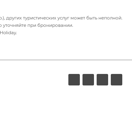
.), других туристических услуг может быть неполной.
ю уточняйте при бронировании.
oliday.
LUXURY
Акции