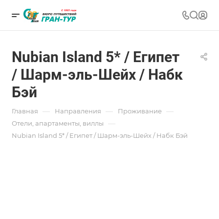
Nubian Island 5* / Египет
/ Шарм-эль-Шейх / Набк
Бэй
—
—
—
Главная
Направления
Проживание
—
Отели, апартаменты, виллы
Nubian Island 5* / Египет / Шарм-эль-Шейх / Набк Бэй