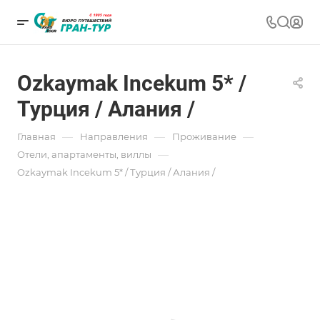
Ozkaymak Incekum 5* /
Турция / Алания /
—
—
—
Главная
Направления
Проживание
—
Отели, апартаменты, виллы
Ozkaymak Incekum 5* / Турция / Алания /