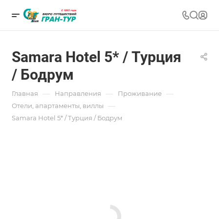
Samara Hotel 5* / Турция
/ Бодрум
—
—
—
Главная
Направления
Проживание
—
Отели, апартаменты, виллы
Samara Hotel 5* / Турция / Бодрум