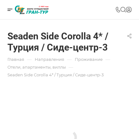
Seaden Side Corolla 4* /
Турция / Сиде-центр-3
—
—
—
Главная
Направления
Проживание
—
Отели, апартаменты, виллы
Seaden Side Corolla 4* / Турция / Сиде-центр-3