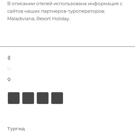
В описании отелей использована информация с
сайтов наших партнеров-туроператоров:
Maladiviana, Resort Holiday.
+7 (383) 375-11-75
agent@grandtour-nsk.ru
Новосибирск, ул. Челюскинцев 44/2, оф. 203
Академия туризма
Тургид
Об Академии