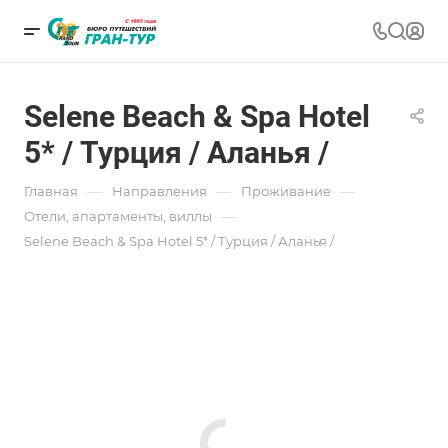
Selene Beach & Spa Hotel
5* / Турция / Аланья /
—
—
—
Главная
Направления
Проживание
—
Отели, апартаменты, виллы
Selene Beach & Spa Hotel 5* / Турция / Аланья /