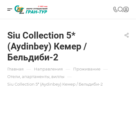
Siu Collection 5*
(Aydinbey) Кемер /
Бельдиби-2
—
—
—
Главная
Направления
Проживание
—
Отели, апартаменты, виллы
Siu Collection 5* (Aydinbey) Кемер / Бельдиби-2