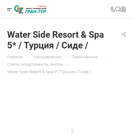
Water Side Resort & Spa
5* / Турция / Сиде /
—
—
—
Главная
Направления
Проживание
—
Отели, апартаменты, виллы
Water Side Resort & Spa 5* / Турция / Сиде /