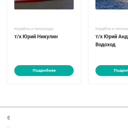
Корабли и теплоходы
Корабли и тепло
т/х Юрий Никулин
т/х Юрий Анд
Водоход
Подробнее
Подро
+7 (383) 375-11-75