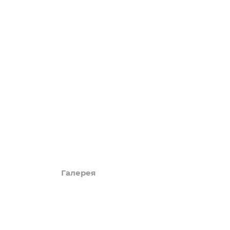
LUXURY
Акции
Обзоры
Блог
Поиск онлайн
Новости
Галерея
КАРТА САЙТА