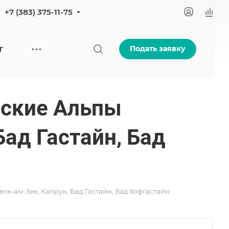
+7 (383) 375-11-75
Подать заявку
Г
йские Альпы
Бад Гастайн, Бад
ель-ам-Зее, Капрун, Бад Гастайн, Бад Хофгастайн