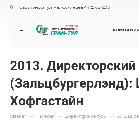
Новосибирск, ул. Челюскинцев 44/2, оф. 203
КОМПАНИ
2013. Директорский
(Зальцбургерлэнд): 
Хофгастайн
—
—
—
Главная
Галерея
Директорские туры
2013. Дир