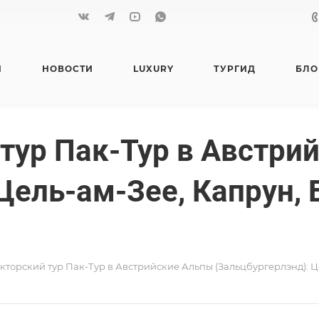
Я
НОВОСТИ
LUXURY
ТУРГИД
БЛО
 тур Пак-Тур в Австри
Цель-ам-Зее, Капрун, 
екторский тур Пак-Тур в Австрийские Альпы (Зальцбургерлэнд): Ц