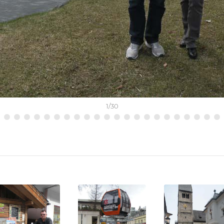
1
/
30