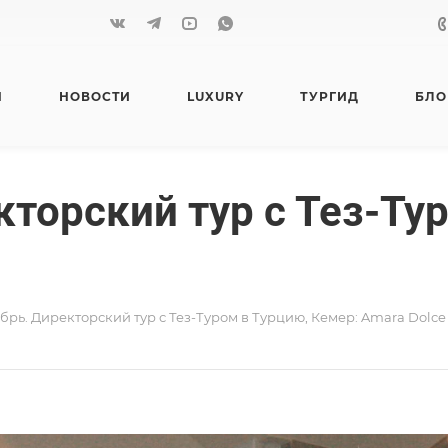
Я
НОВОСТИ
LUXURY
ТУРГИД
БЛО
кторский тур с Тез-Ту
брь. Директорский тур с Тез-Туром в Турцию, Кемер: Amara Dolce V