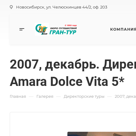
Новосибирск, ул. Челюскинцев 44/2, оф. 203
КОМПАНИ
2007, декабрь. Дире
Amara Dolce Vita 5*
—
—
—
Главная
Галерея
Директорские туры
2007, дека