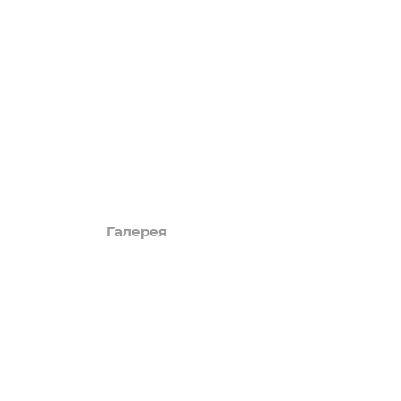
LUXURY
Акции
Обзоры
Блог
Поиск онлайн
Новости
Галерея
КАРТА САЙТА