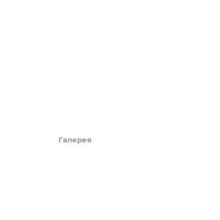
LUXURY
Акции
Обзоры
Блог
Поиск онлайн
Новости
Галерея
КАРТА САЙТА