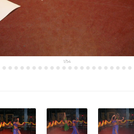
1
/
54