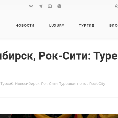
Я
НОВОСТИ
LUXURY
ТУРГИД
БЛО
ибирск, Рок-Сити: Туре
 Турсиб. Новосибирск, Рок-Сити: Турецкая ночь в Rock City