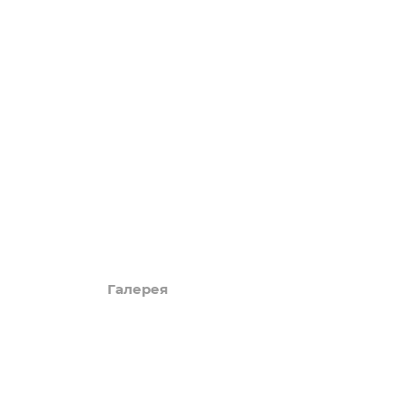
LUXURY
Акции
Обзоры
Блог
Поиск онлайн
Новости
Галерея
КАРТА САЙТА