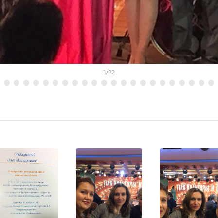
1
/
22