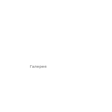
LUXURY
Акции
Обзоры
Блог
Поиск онлайн
Новости
Галерея
КАРТА САЙТА