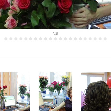
1
/
21