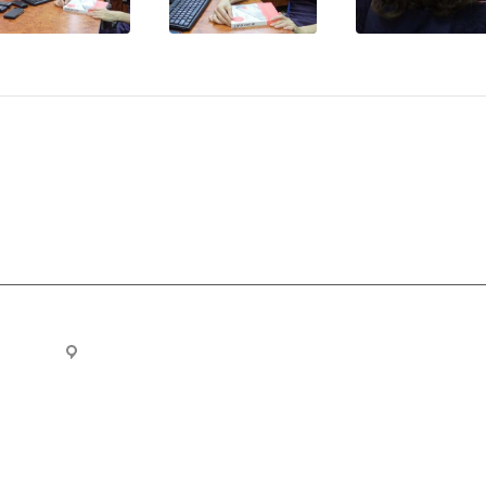
ru
Новосибирск, ул. Челюскинцев 44/2, оф. 203